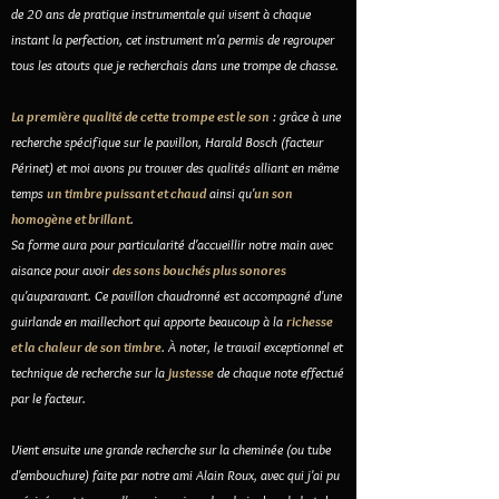
de 20 ans de pratique instrumentale qui visent à chaque
instant la perfection, cet instrument m'a permis de regrouper
tous les atouts que je recherchais dans une trompe de chasse.
La première qualité de cette trompe est le son
: grâce à une
recherche spécifique sur le pavillon, Harald Bosch (facteur
Périnet) et moi avons pu trouver des qualités alliant en même
temps
un timbre puissant et chaud
ainsi qu'
un son
homogène et brillant
.
Sa forme aura pour particularité d'accueillir notre main avec
aisance pour avoir
des sons bouchés plus sonores
qu'auparavant. Ce pavillon chaudronné est accompagné d'une
guirlande en maillechort qui apporte beaucoup à la
richesse
et la chaleur de son timbre
. À noter, le travail exceptionnel et
technique de recherche sur la
justesse
de chaque note effectué
par le facteur.
Vient ensuite une grande recherche sur la cheminée (ou tube
d'embouchure) faite par notre ami Alain Roux, avec qui j'ai pu