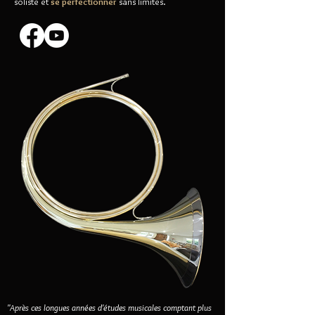
soliste et
se perfectionner
sans limites.
​"Après ces longues années d'études musicales comptant plus